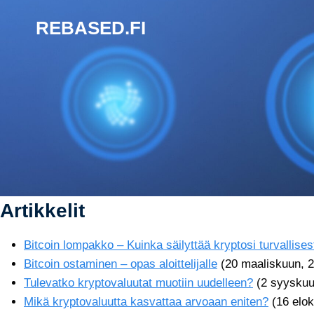
Siirry
REBASED.FI
sisältöön
Artikkelit
Bitcoin lompakko – Kuinka säilyttää kryptosi turvallises
Bitcoin ostaminen – opas aloittelijalle
(20 maaliskuun, 
Tulevatko kryptovaluutat muotiin uudelleen?
(2 syyskuu
Mikä kryptovaluutta kasvattaa arvoaan eniten?
(16 elo