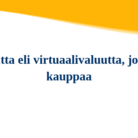
a eli virtuaalivaluutta, j
kauppaa