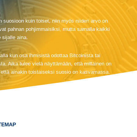
 suosioon kuin toiset, niin myös niiden arvo on
sivat pahnan pohjimmaisiksi, mutta samalla kaikki
sijalle aina.
lla kun osa ihmisistä odottaa Bitcoinista tai
a. Aika tulee vielä näyttämään, että millainen on
ä, että ainakin toistaiseksi suosio on kasvamassa.
TEMAP