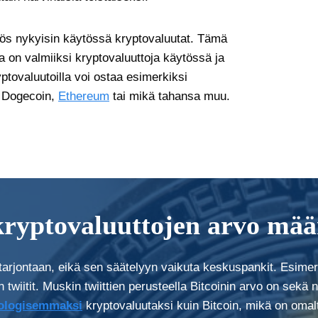
ös nykyisin käytössä kryptovaluutat. Tämä
la on valmiiksi kryptovaluuttoja käytössä ja
ptovaluutoilla voi ostaa esimerkiksi
n, Dogecoin,
Ethereum
tai mikä tahansa muu.
kryptovaluuttojen arvo mää
 tarjontaan, eikä sen säätelyyn vaikuta keskuspankit. Esime
twiitit. Muskin twiittien perusteella Bitcoinin arvo on sekä
ologisemmaksi
kryptovaluutaksi kuin Bitcoin, mikä on omalt