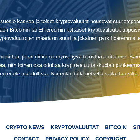
n suosio kasvaa ja toiset kryptovaluutat nousevat suurempaan
äen Bitcoinin tai Ethereumin kaltaiset kryptovaluutat tippui
ptovaluuttojen määrä on suuri ja jokainen pyrkii paremmalle 
suosittua, joten niihin on myös hyvä tutustua etukäteen. Sama
a, niin toinen osa odottaa kryptovaluutta -kuplan puhkeamist
n ei ole mahdollista. Kuitenkin tällä hetkellä vaikuttaa silt
CRYPTO NEWS
KRYPTOVALUUTAT
BITCOIN
SI
CONTACT
PRIVACY POLICY
COPYRIGHT