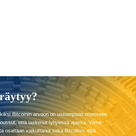
räytyy?
rkiksi Bitcoinin arvoon on useampaan otteeseen
 noussut, että laskenut lyhyessä ajassa. Viime
a osaltaan vaikuttanut sekä Bitcoinin, että