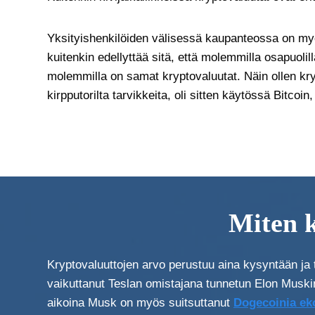
Yksityishenkilöiden välisessä kaupanteossa on my
kuitenkin edellyttää sitä, että molemmilla osapuolil
molemmilla on samat kryptovaluutat. Näin ollen kry
kirpputorilta tarvikkeita, oli sitten käytössä Bitcoi
Miten 
Kryptovaluuttojen arvo perustuu aina kysyntään ja
vaikuttanut Teslan omistajana tunnetun Elon Muskin 
aikoina Musk on myös suitsuttanut
Dogecoinia ek