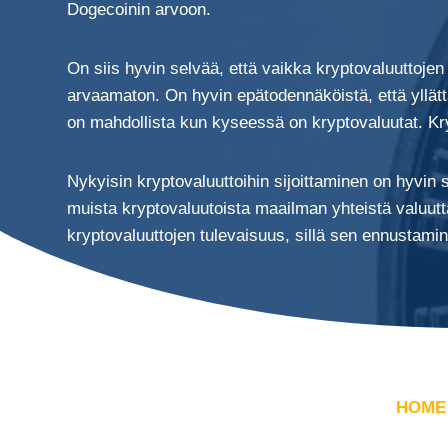
Dogecoinin arvoon.
On siis hyvin selvää, että vaikka kryptovaluuttoje
arvaamaton. On hyvin epätodennäköistä, että yllätt
on mahdollista kun kyseessä on kryptovaluutat. Kry
Nykyisin kryptovaluuttoihin sijoittaminen on hyvin 
muista kryptovaluutoista maailman yhteistä valuutta
kryptovaluuttojen tulevaisuus, sillä sen ennustamine
HOME