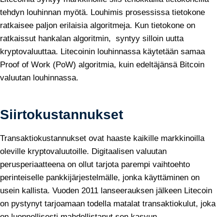
tehdyn louhinnan myötä. Louhimis prosessissa tietokone
ratkaisee paljon erilaisia algoritmeja. Kun tietokone on
ratkaissut hankalan algoritmin, syntyy silloin uutta
kryptovaluuttaa. Litecoinin louhinnassa käytetään samaa
Proof of Work (PoW) algoritmia, kuin edeltäjänsä Bitcoin
valuutan louhinnassa.
Siirtokustannukset
Transaktiokustannukset ovat haaste kaikille markkinoilla
oleville kryptovaluutoille. Digitaalisen valuutan
perusperiaatteena on ollut tarjota parempi vaihtoehto
perinteiselle pankkijärjestelmälle, jonka käyttäminen on
usein kallista. Vuoden 2011 lanseerauksen jälkeen Litecoin
on pystynyt tarjoamaan todella matalat transaktiokulut, joka
on luonnollisesti mahdollistanut sen kasvun.