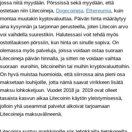
jossa niitä myydään. Pörssissä sekä myydään, että
ostetaan niin Litecoineja,
Dogecoineja
,
Ethereumia
, kuin
montaa muutakin kyptovaluuttaa. Päivän hinta määräytyy
aina kysynnän ja tarjonnan perusteella, joten Litecoin arvo
voi vaihdella suurestikin. Halutessasi voit tehdä myös
ostotilauksen pörssiin, kun hinta on sinulle sopiva. On
olemassa myös palveluja, joissa voidaan ostaa suoraan
Litecoineja päivän hinnalla, ja sitten ne voidaan vaihtaa
suoraan euroihin, bitcoineihin tai muihin kryptovaluuttoihin.
On hyvä muistaa huomioida, että siirrossa aina pieni osa
maksetaan louhijoille, jotta nämä saavat virikkeen lisätä
maksu lohkoketjuun. Vuodet 2018 ja 2019 ovat olleet
tasaista kasvun aikaa Litecoinin käytön yleistymisessä,
jolloin yhä useammat palvelut alkoivat tarjoamaan
Litecoineja maksuvälineenä.
Litecoinia syntyy markkinoille siis tehokkailla tietokoneilla