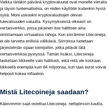
Vaikka tänäkin päivänä kryptovaluutat ovat monelle vieraita
ja täysin tuntemattomia, on niiden käyttöön kuitenkin hyviä
syitä. Moni uskookin kryptovaluuttojen olevan
tulevaisuuden valuutta. Kysymyksessä oikeasti on
vertaisverkko, jossa jokainen itse hallitsee aina
omistamiaan virtuaalisia rahoja. Kun siirrämme Litecoineja,
ei ole tarvetta erillisiä välikäsiä. Siirroissa luotetaan
järjestelmän sijaan toimijoihin, jotka pitävät tätä
vertaisverkkoa pystyssä. Tämän lisäksi, Litecoineja
lasketaan liikkeelle vain hallitusti, eikä niitä ole koskaan
liikkeellä enempää kuin 84 miljoonaa, kun taas eurot voivat
helposti kokea inflaation.
Mistä Litecoineja saadaan?
Kätevimmin saat ostettua Litecoineja nettipörssin kautta,