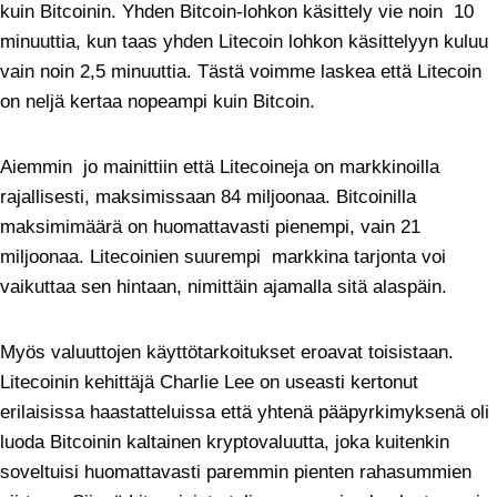
kuin Bitcoinin. Yhden Bitcoin-lohkon käsittely vie noin 10
minuuttia, kun taas yhden Litecoin lohkon käsittelyyn kuluu
vain noin 2,5 minuuttia. Tästä voimme laskea että Litecoin
on neljä kertaa nopeampi kuin Bitcoin.
Aiemmin jo mainittiin että Litecoineja on markkinoilla
rajallisesti, maksimissaan 84 miljoonaa. Bitcoinilla
maksimimäärä on huomattavasti pienempi, vain 21
miljoonaa. Litecoinien suurempi markkina tarjonta voi
vaikuttaa sen hintaan, nimittäin ajamalla sitä alaspäin.
Myös valuuttojen käyttötarkoitukset eroavat toisistaan.
Litecoinin kehittäjä Charlie Lee on useasti kertonut
erilaisissa haastatteluissa että yhtenä pääpyrkimyksenä oli
luoda Bitcoinin kaltainen kryptovaluutta, joka kuitenkin
soveltuisi huomattavasti paremmin pienten rahasummien