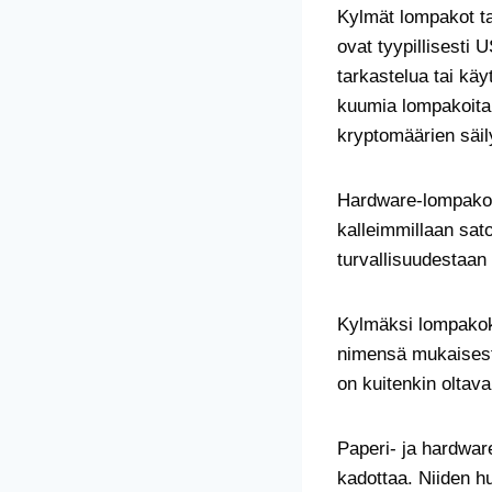
Kylmät lompakot tai
ovat tyypillisesti 
tarkastelua tai käy
kuumia lompakoita 
kryptomäärien säil
Hardware-lompakot e
kalleimmillaan sato
turvallisuudestaan 
Kylmäksi lompakok
nimensä mukaisesti 
on kuitenkin olta
Paperi- ja hardwar
kadottaa. Niiden hu