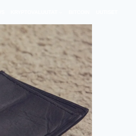
WS
KRYPTOVALUUTAT
BITCOIN
UUTISET