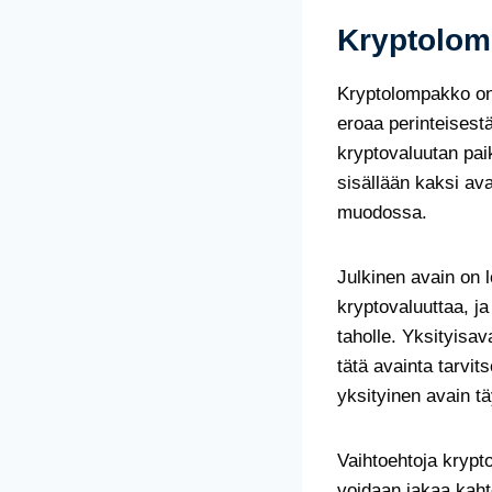
Kryptolom
Kryptolompakko on k
eroaa perinteisestä
kryptovaluutan pai
sisällään kaksi ava
muodossa.
Julkinen avain on 
kryptovaluuttaa, ja
taholle. Yksityisav
tätä avainta tarvit
yksityinen avain tä
Vaihtoehtoja krypt
voidaan jakaa kaht