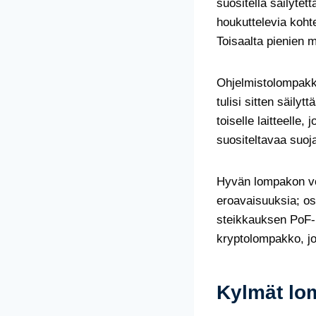
suositella säilytet
houkuttelevia kohte
Toisaalta pienien m
Ohjelmistolompakkoi
tulisi sitten säily
toiselle laitteelle
suositeltavaa suoja
Hyvän lompakon voi
eroavaisuuksia; os
steikkauksen PoF-ko
kryptolompakko, jo
Kylmät lo