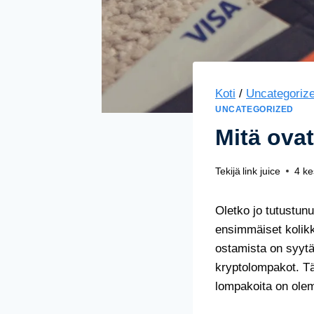
Koti
/
Uncategoriz
UNCATEGORIZED
Mitä ova
Tekijä
link juice
4 k
Oletko jo tutustunu
ensimmäiset kolikk
ostamista on syytä 
kryptolompakot. T
lompakoita on ole