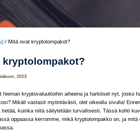
ed
/
Mitä ovat kryptolompakot?
t kryptolompakot?
esäkuun, 2023
t hieman kryptovaluuttoihin aiheena ja harkitset nyt, josko h
osi? Mikäli vastasit myöntävästi, olet oikealla sivulla! Enne
tietää, kuinka niitä säilytetään turvallisesti. Tässä kohti ku
ässä oppaassa kerromme, mikä kryptolompakko on, ja mitä e
massa.