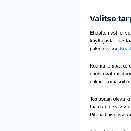
Valitse t
Ehdottomasti ei voi
käyttäjästä itsest
palvelevaksi.
Krypt
Kuuma lompakko on 
onnistuvat muutama
online-lompakoihin 
Tosissaan oleva kr
taatusti turvassa u
Pitkäaikaisessa sä