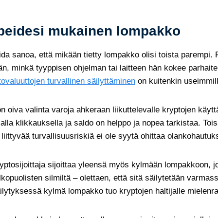
arpeidesi mukainen lompakko
da sanoa, että mikään tietty lompakko olisi toista parempi. R
ään, minkä tyyppisen ohjelman tai laitteen hän kokee parhaite
ovaluuttojen turvallinen säilyttäminen
on kuitenkin useimmill
oiva valinta varoja ahkeraan liikuttelevalle kryptojen käytt
lla klikkauksella ja saldo on helppo ja nopea tarkistaa. Tois
liittyvää turvallisuusriskiä ei ole syytä ohittaa olankohautuks
yptosijoittaja sijoittaa yleensä myös kylmään lompakkoon, j
lkopuolisten silmiltä – olettaen, että sitä säilytetään varmas
ilytyksessä kylmä lompakko tuo kryptojen haltijalle mielenr