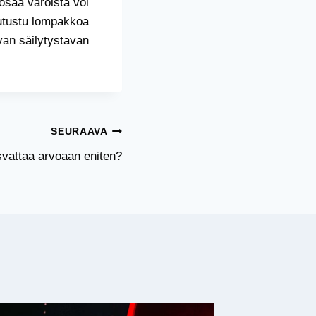
osaa varoista voi
 Tutustu lompakkoa
ivan säilytystavan
SEURAAVA
svattaa arvoaan eniten?