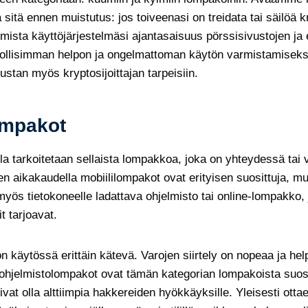
sitä ennen muistutus: jos toiveenasi on treidata tai säilöä k
rmista käyttöjärjestelmäsi ajantasaisuus pörssisivustojen ja e
llisimman helpon ja ongelmattoman käytön varmistamiseks
lustan myös kryptosijoittajan tarpeisiin.
ompakot
a tarkoitetaan sellaista lompakkoa, joka on yhteydessä tai 
ten aikakaudella mobiililompakot ovat erityisen suosittuja, 
yös tietokoneelle ladattava ohjelmisto tai online-lompakko, 
t tarjoavat.
käytössä erittäin kätevä. Varojen siirtely on nopeaa ja hel
 ohjelmistolompakot ovat tämän kategorian lompakoista suosit
vat olla alttiimpia hakkereiden hyökkäyksille. Yleisesti ottae