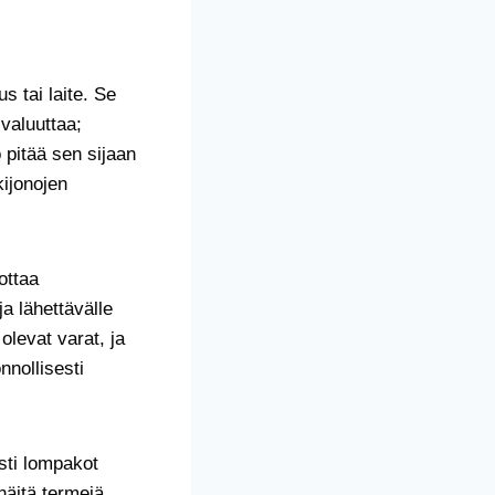
s tai laite. Se
 valuuttaa;
 pitää sen sijaan
kijonojen
ottaa
a lähettävälle
olevat varat, ja
nnollisesti
sti lompakot
näitä termejä