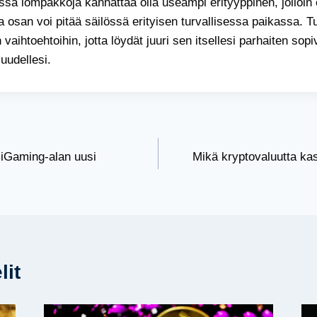
ssa lompakkoja kannattaa olla useampi erityyppinen, jolloin 
, ja osan voi pitää säilössä erityisen turvallisessa paikassa.
n vaihtoehtoihin, jotta löydät juuri sen itsellesi parhaiten sop
suudellesi.
 iGaming-alan uusi
Mikä kryptovaluutta ka
lit