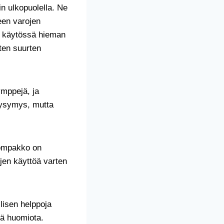
in ulkopuolella. Ne
seen varojen
kin käytössä hieman
ten suurten
ymppejä, ja
skysymys, mutta
lompakko on
ojen käyttöä varten
lisen helppoja
stä huomiota.