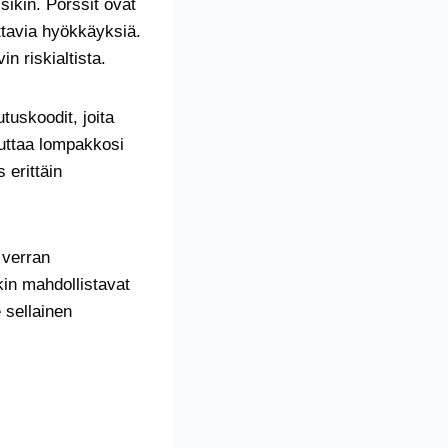
isikin. Pörssit ovat
ittavia hyökkäyksiä.
n riskialtista.
tuskoodit, joita
lauttaa lompakkosi
 erittäin
 verran
kin mahdollistavat
 sellainen