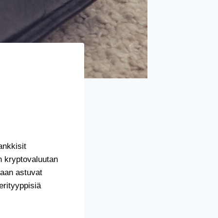
ankkisit
n kryptovaluutan
vaan astuvat
rityyppisiä