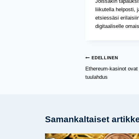
Joissakin tapauksi
liikutella helposti
etsiessäsi erilaisii
digitaaliselle omai
Artikkelien
EDELLINEN
Ethereum-kasinot ovat
selaus
tuulahdus
Samankaltaiset artikke