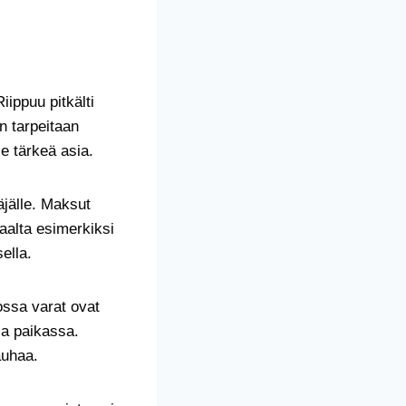
iippuu pitkälti
n tarpeitaan
e tärkeä asia.
äjälle. Maksut
aalta esimerkiksi
ella.
ossa varat ovat
sa paikassa.
auhaa.