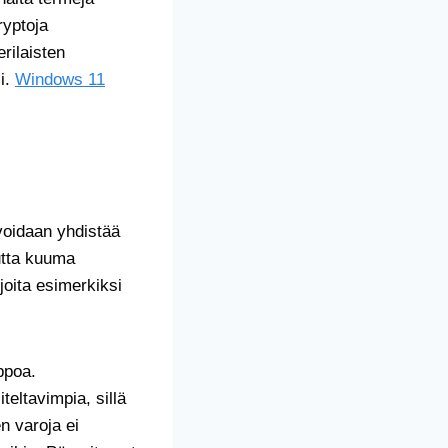
ryptoja
rilaisten
i.
Windows 11
voidaan yhdistää
mutta kuuma
joita esimerkiksi
ppoa.
eltavimpia, sillä
n varoja ei