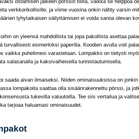
täväksi ostamisen jälkeen pörssin tilillä, vaikka se helppoa ol
ita verkkorikollisille, ja viime vuosina onkin nähty varsin m
äärien lyhytaikaisen säilyttämisen ei voida sanoa olevan kovi
hin on yleensä mahdollista tai jopa pakollista asettaa palau
ttää turvallisesti esimerkiksi paperilla. Koodien avulla voit pa
, jos vaikka puhelimesi varastetaan. Lompakko on tietysti myös
ta salasanalla ja kaksivaiheisella tunnistautumisella.
 saada aivan ilmaiseksi. Niiden ominaisuuksissa on jonkin
assa lompakoita saattaa olla sisäänrakennettu pörssi, ja jot
nsensusta tukevilla valuutoilla. Tee siis vertailua ja valitse
ka tarjoaa haluamasi ominaisuudet.
mpakot