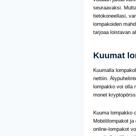
seuraavaksi. Mutta 
tietokoneellasi, va
lompakoiden mahdo
tarjoaa loistavan a
Kuumat l
Kuumalla lompakoll
nettiin. Älypuhelin
lompakko voi olla m
monet kryptopörssi
Kuuma lompakko on 
Mobiililompakot ja
online-lompakot voi