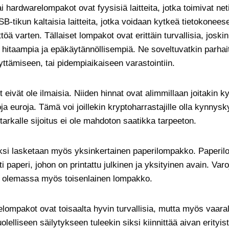
 hardwarelompakot ovat fyysisiä laitteita, jotka toimivat net
USB-tikun kaltaisia laitteita, jotka voidaan kytkeä tietokonee
ttöä varten. Tällaiset lompakot ovat erittäin turvallisia, jos
hitaampia ja epäkäytännöllisempiä. Ne soveltuvatkin parhai
yttämiseen, tai pidempiaikaiseen varastointiin.
ivät ole ilmaisia. Niiden hinnat ovat alimmillaan joitakin k
ja euroja. Tämä voi joillekin kryptoharrastajille olla kynny
tarkalle sijoitus ei ole mahdoton saatikka tarpeeton.
si lasketaan myös yksinkertainen paperilompakko. Paperi
paperi, johon on printattu julkinen ja yksityinen avain. Var
va olemassa myös toisenlainen lompakko.
elompakot ovat toisaalta hyvin turvallisia, mutta myös vaaral
olelliseen säilytykseen tuleekin siksi kiinnittää aivan erityi