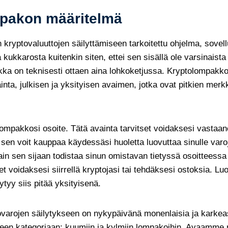
pakon määritelmä
ryptovaluuttojen säilyttämiseen tarkoitettu ohjelma, sovellu
 kukkarosta kuitenkin siten, ettei sen sisällä ole varsinaista
kka on teknisesti ottaen aina lohkoketjussa. Kryptolompakko
inta, julkisen ja yksityisen avaimen, jotka ovat pitkien merk
lompakkosi osoite. Tätä avainta tarvitset voidaksesi vastaan
 sen voit kauppaa käydessäsi huoletta luovuttaa sinulle varoj
ain sen sijaan todistaa sinun omistavan tietyssä osoitteessa 
set voidaksesi siirrellä kryptojasi tai tehdäksesi ostoksia. Luo
ytyy siis pitää yksityisenä.
ovarojen säilytykseen on nykypäivänä monenlaisia ja karkea
een kategoriaan: kuumiin ja kylmiin lompakoihin. Avaamme 